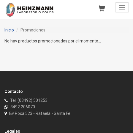
Toggl
Navig
Inicio
Promociones
No hay productos promocionados por el momento...
Contacto
Tel: (03492) 501253
3492 206070
Bv Roca 523 - Rafaela - Santa Fe
Legales